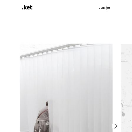
.ket
.инфо