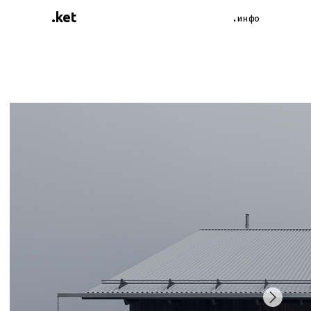
.ket
.инфо