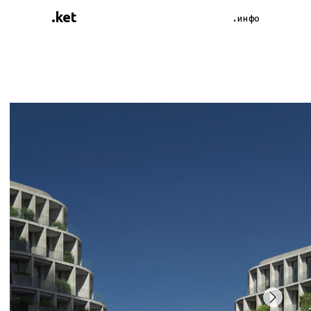
.ket
.инфо