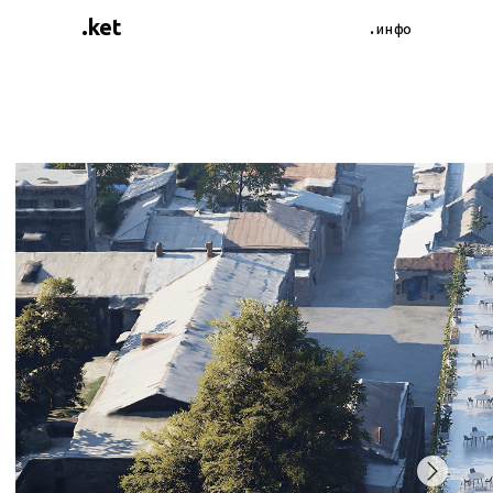
.ket
.инфо